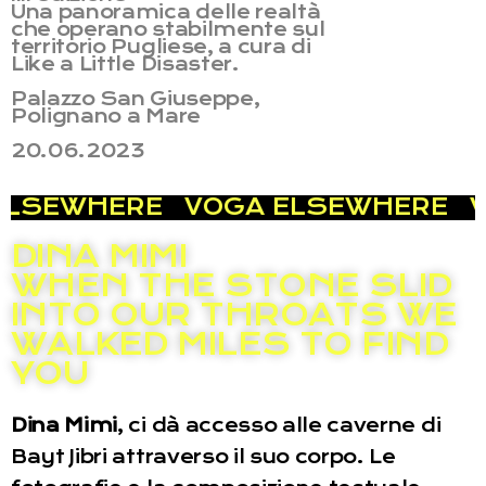
Una panoramica delle realtà
che operano stabilmente sul
territorio Pugliese, a cura di
Like a Little Disaster.
Palazzo San Giuseppe,
Polignano a Mare
20.06.2023
ELSEWHERE
VOGA ELSEWHERE
V
DINA MIMI
WHEN THE STONE SLID
INTO OUR THROATS WE
WALKED MILES TO FIND
YOU
Dina Mimi
, ci dà accesso alle caverne di
Bayt Jibri attraverso il suo corpo. Le